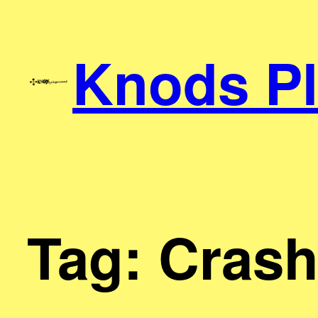
Skip
to
Knods P
content
Tag:
Crash